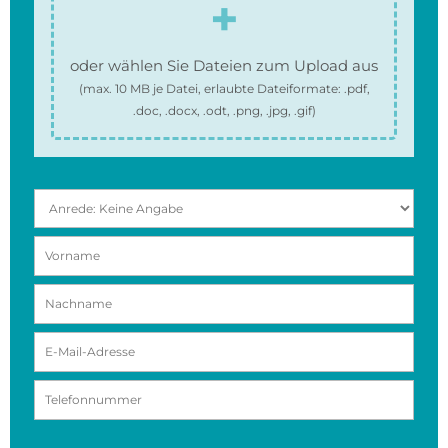
oder wählen Sie Dateien zum Upload aus
(max.
10 MB
je Datei, erlaubte Dateiformate:
.pdf,
.doc, .docx, .odt, .png, .jpg, .gif
)