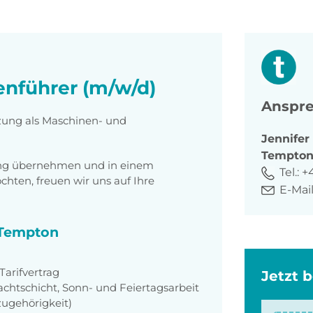
nführer (m/w/d)
Anspre
tzung als Maschinen- und
Jennifer
Tempto
tung übernehmen und in einem
Tel.:
+
ten, freuen wir uns auf Ihre
E-Mail
i Tempton
arifvertrag
Jetzt 
achtschicht, Sonn- und Feiertagsarbeit
zugehörigkeit)