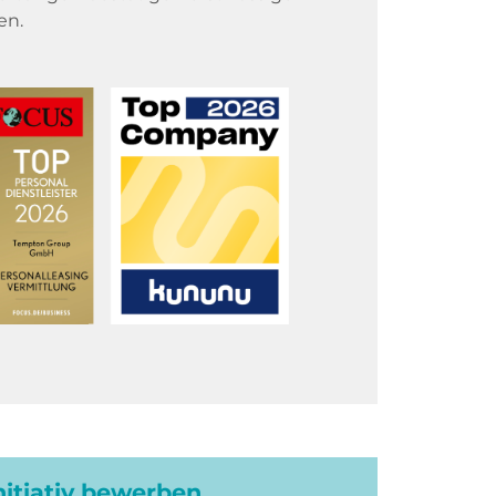
en.
initiativ bewerben