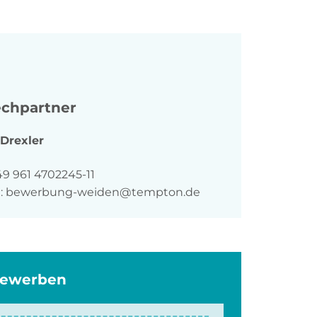
chpartner
Drexler
n
49 961 4702245-11
:
bewerbung-weiden@tempton.de
bewerben