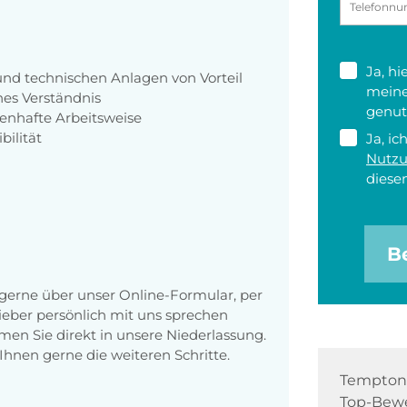
Ja, h
d technischen Anlagen von Vorteil
meine
es Verständnis
genut
enhafte Arbeitsweise
bilität
Ja, ic
Nutz
diesen
B
erne über unser Online-Formular, per
 lieber persönlich mit uns sprechen
en Sie direkt in unsere Niederlassung.
Ihnen gerne die weiteren Schritte.
Tempton 
Top-Bewe