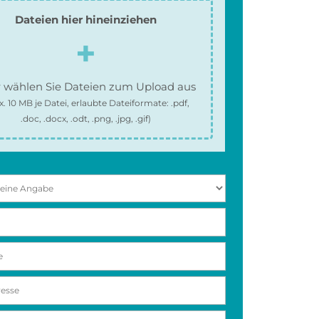
Dateien hier hineinziehen
 wählen Sie Dateien zum Upload aus
x.
10 MB
je Datei, erlaubte Dateiformate:
.pdf,
.doc, .docx, .odt, .png, .jpg, .gif
)