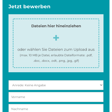
Jetzt bewerben
Dateien hier hineinziehen
oder wählen Sie Dateien zum Upload aus
(max.
10 MB
je Datei, erlaubte Dateiformate:
.pdf,
.doc, .docx, .odt, .png, .jpg, .gif
)