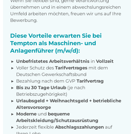
Wenn Sie flexibel sind, gerne Verantwortung
übernehmen und in einem abwechslungsreichen
Umfeld arbeiten möchten, freuen wir uns auf Ihre
Bewerbung.
Diese Vorteile erwarten Sie bei
Tempton als Maschinen- und
Anlagenführer (m/w/d):
Unbefristetes Arbeitsverhältnis
in
Vollzeit
Voller Schutz des
Tarifvertrages
mit dem
Deutschen Gewerkschaftsbund
Bezahlung nach dem GVP
Tarifvertrag
Bis zu 30 Tage Urlaub
(je nach
Betriebszugehörigkeit)
Urlaubsgeld + Weihnachtsgeld
+
betriebliche
Altersvorsorge
Moderne
und
bequeme
Arbeitskleidung/Schutzausrüstung
Jederzeit flexible
Abschlagszahlungen
auf
Ihren Lohn