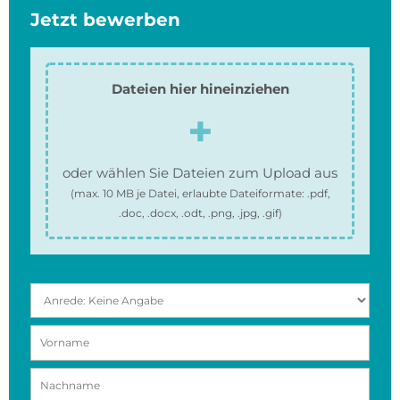
Jetzt bewerben
Dateien hier hineinziehen
oder wählen Sie Dateien zum Upload aus
(max.
10 MB
je Datei, erlaubte Dateiformate:
.pdf,
.doc, .docx, .odt, .png, .jpg, .gif
)