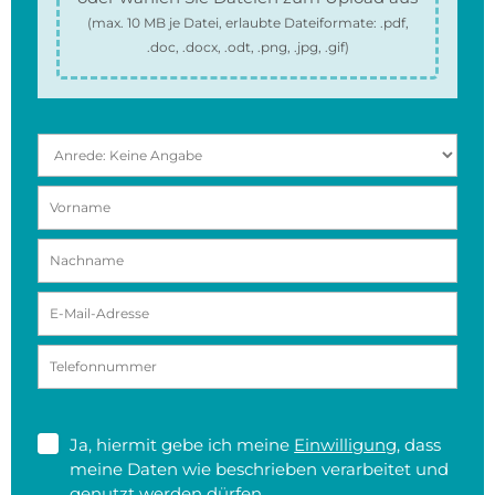
(max.
10 MB
je Datei, erlaubte Dateiformate:
.pdf,
.doc, .docx, .odt, .png, .jpg, .gif
)
Ja, hiermit gebe ich meine
Einwilligung
, dass
meine Daten wie beschrieben verarbeitet und
genutzt werden dürfen.