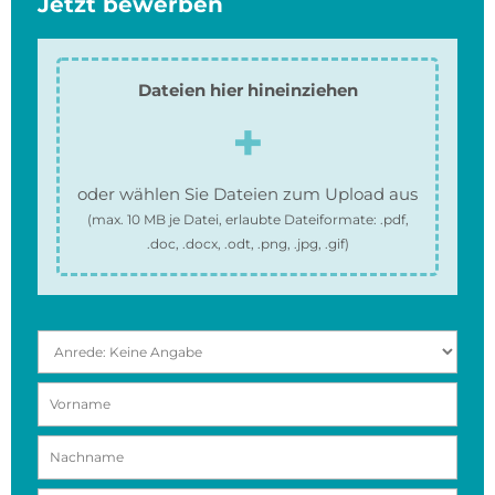
Jetzt bewerben
Dateien hier hineinziehen
oder wählen Sie Dateien zum Upload aus
(max.
10 MB
je Datei, erlaubte Dateiformate:
.pdf,
.doc, .docx, .odt, .png, .jpg, .gif
)