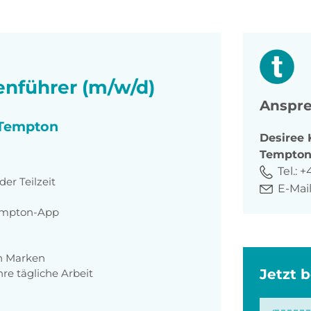
nführer (m/w/d)
Anspre
i Tempton
Desiree
Tempto
Tel.:
+
der Teilzeit
E-Mail
Tempton-App
en Marken
Jetzt 
hre tägliche Arbeit