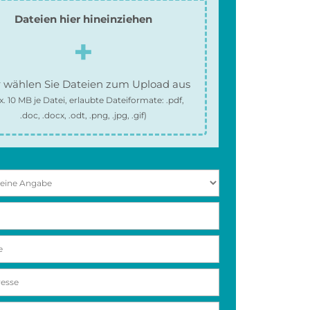
Dateien hier hineinziehen
 wählen Sie Dateien zum Upload aus
x.
10 MB
je Datei, erlaubte Dateiformate:
.pdf,
.doc, .docx, .odt, .png, .jpg, .gif
)