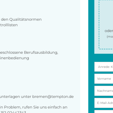
ß den Qualitätsnormen
rolllisten
oder
(ma
geschlossene Berufsausbildung,
chinenbedienung
gsunterlagen unter bremen@tempton.de
n Problem, rufen Sie uns einfach an
 152 02442343 .