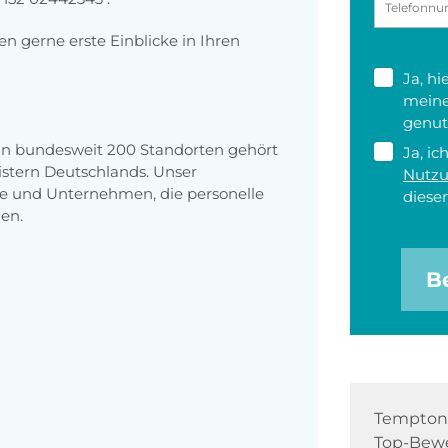
n gerne erste Einblicke in Ihren
Ja, h
meine
genut
 an bundesweit 200 Standorten gehört
Ja, ic
stern Deutschlands. Unser
Nutz
e und Unternehmen, die personelle
diesen
en.
B
Tempton 
Top-Bewe