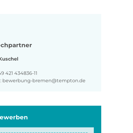
chpartner
Kuschel
n
49 421 434836-11
:
bewerbung-bremen@tempton.de
bewerben