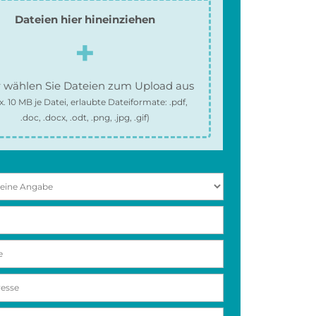
Dateien hier hineinziehen
 wählen Sie Dateien zum Upload aus
x.
10 MB
je Datei, erlaubte Dateiformate:
.pdf,
.doc, .docx, .odt, .png, .jpg, .gif
)