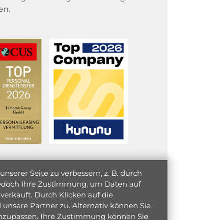
en.
serer Seite zu verbessern, z. B. durch
 jedoch Ihre Zustimmung, um Daten auf
verkauft. Durch Klicken auf die
unsere Partner zu. Alternativ können Sie
 anzupassen. Ihre Zustimmung können Sie
initiativ bewerben