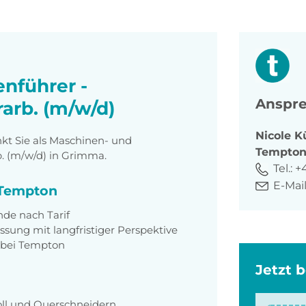
nführer -
Anspre
arb. (m/w/d)
Nicole
K
t Sie als Maschinen- und
Tempto
b. (m/w/d) in Grimma.
Tel.:
+
E-Mail
i Tempton
nde nach Tarif
assung mit langfristiger Perspektive
t bei Tempton
Jetzt 
oll und Querschneidern.