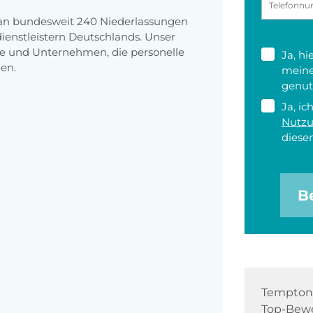
 an bundesweit 240 Niederlassungen
enstleistern Deutschlands. Unser
e und Unternehmen, die personelle
Ja, h
en.
meine
genut
Ja, ic
Nutz
diesen
B
Tempton 
Top-Bewe