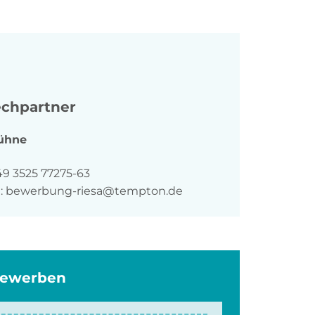
chpartner
ühne
n
49 3525 77275-63
:
bewerbung-riesa@tempton.de
bewerben