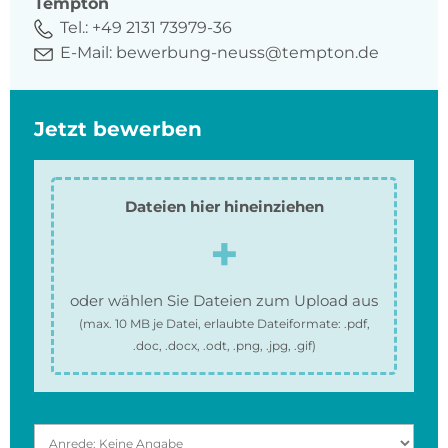
Tempton
Tel.:
+49 2131 73979-36
E-Mail:
bewerbung-neuss@tempton.de
Jetzt bewerben
Dateien hier hineinziehen
oder wählen Sie Dateien zum Upload aus
(max.
10 MB
je Datei, erlaubte Dateiformate:
.pdf,
.doc, .docx, .odt, .png, .jpg, .gif
)