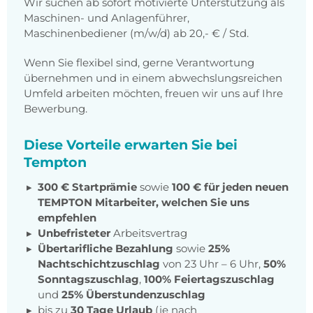
Wir suchen ab sofort motivierte Unterstützung als
Maschinen- und Anlagenführer,
Maschinenbediener (m/w/d) ab 20,- € / Std.
Wenn Sie flexibel sind, gerne Verantwortung
übernehmen und in einem abwechslungsreichen
Umfeld arbeiten möchten, freuen wir uns auf Ihre
Bewerbung.
Diese Vorteile erwarten Sie bei
Tempton
300 € Startprämie
sowie
100 € für jeden neuen
TEMPTON Mitarbeiter, welchen Sie uns
empfehlen
Unbefristeter
Arbeitsvertrag
Übertarifliche Bezahlung
sowie
25%
Nachtschichtzuschlag
von 23 Uhr – 6 Uhr,
50%
Sonntagszuschlag
,
100% Feiertagszuschlag
und
25% Überstundenzuschlag
bis zu
30 Tage Urlaub
(je nach