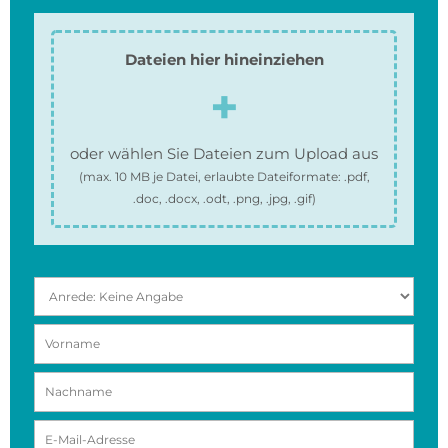
Dateien hier hineinziehen
oder wählen Sie Dateien zum Upload aus
(max.
10 MB
je Datei, erlaubte Dateiformate:
.pdf,
.doc, .docx, .odt, .png, .jpg, .gif
)