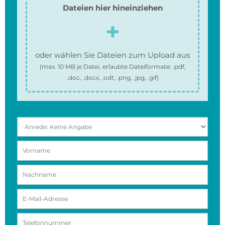
Dateien hier hineinziehen
oder wählen Sie Dateien zum Upload aus
(max.
10 MB
je Datei, erlaubte Dateiformate:
.pdf,
.doc, .docx, .odt, .png, .jpg, .gif
)