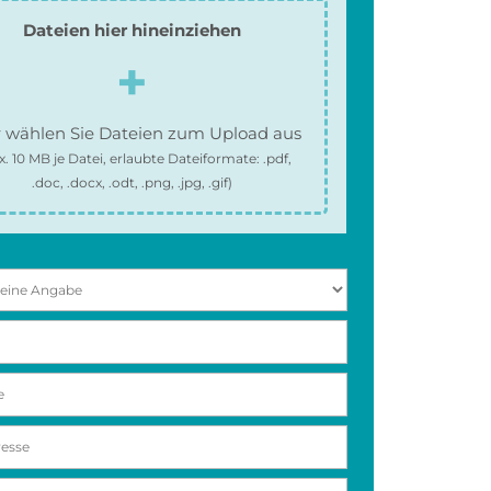
Dateien hier hineinziehen
 wählen Sie Dateien zum Upload aus
x.
10 MB
je Datei, erlaubte Dateiformate:
.pdf,
.doc, .docx, .odt, .png, .jpg, .gif
)