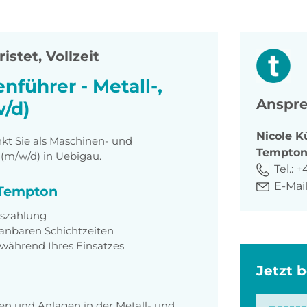
istet, Vollzeit
führer - Metall-,
Anspre
/d)
Nicole
K
t Sie als Maschinen- und
Tempto
 (m/w/d) in Uebigau.
Tel.:
+
E-Mail
i Tempton
uszahlung
lanbaren Schichtzeiten
während Ihres Einsatzes
Jetzt 
n und Anlagen in der Metall- und