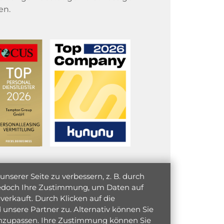
en.
serer Seite zu verbessern, z. B. durch
 jedoch Ihre Zustimmung, um Daten auf
verkauft. Durch Klicken auf die
unsere Partner zu. Alternativ können Sie
 anzupassen. Ihre Zustimmung können Sie
initiativ bewerben