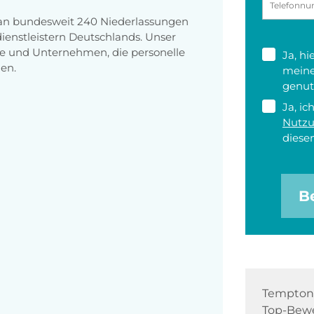
 an bundesweit 240 Niederlassungen
enstleistern Deutschlands. Unser
e und Unternehmen, die personelle
Ja, h
en.
meine
genut
Ja, ic
Nutz
diesen
B
Tempton 
Top-Bewe