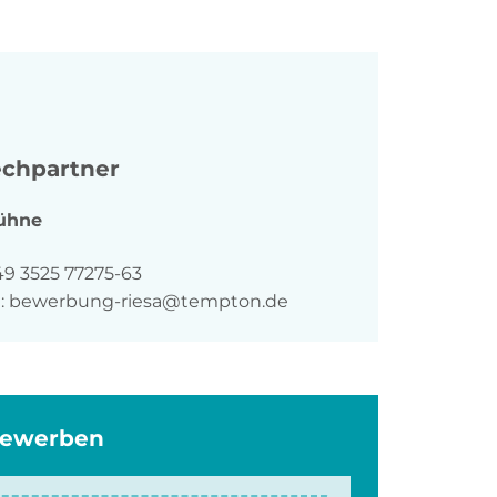
chpartner
ühne
n
49 3525 77275-63
:
bewerbung-riesa@tempton.de
bewerben