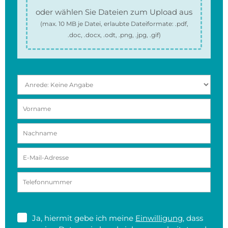
oder wählen Sie Dateien zum Upload aus
(max.
10 MB
je Datei, erlaubte Dateiformate:
.pdf,
.doc, .docx, .odt, .png, .jpg, .gif
)
Ja, hiermit gebe ich meine
Einwilligung
, dass