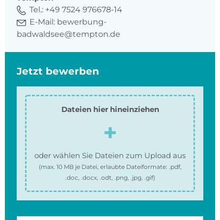
Tel.:
+49 7524 976678-14
E-Mail:
bewerbung-
badwaldsee@tempton.de
Jetzt bewerben
Dateien hier hineinziehen
oder wählen Sie Dateien zum Upload aus
(max.
10 MB
je Datei, erlaubte Dateiformate:
.pdf,
.doc, .docx, .odt, .png, .jpg, .gif
)