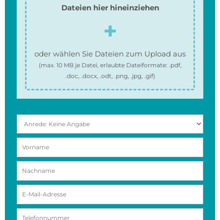
Dateien hier hineinziehen
oder wählen Sie Dateien zum Upload aus
(max.
10 MB
je Datei, erlaubte Dateiformate:
.pdf,
.doc, .docx, .odt, .png, .jpg, .gif
)