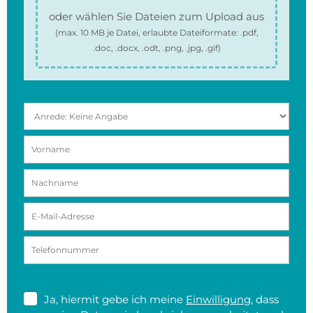
oder wählen Sie Dateien zum Upload aus
(max.
10 MB
je Datei, erlaubte Dateiformate:
.pdf,
.doc, .docx, .odt, .png, .jpg, .gif
)
Ja, hiermit gebe ich meine
Einwilligung
, dass