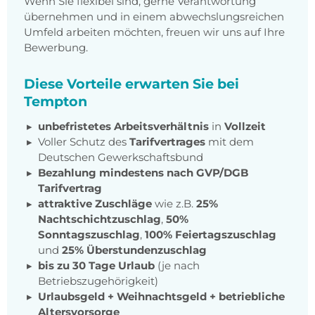
Wenn Sie flexibel sind, gerne Verantwortung
übernehmen und in einem abwechslungsreichen
Umfeld arbeiten möchten, freuen wir uns auf Ihre
Bewerbung.
Diese Vorteile erwarten Sie bei
Tempton
unbefristetes Arbeitsverhältnis
in
Vollzeit
Voller Schutz des
Tarifvertrages
mit dem
Deutschen Gewerkschaftsbund
Bezahlung mindestens nach GVP/DGB
Tarifvertrag
attraktive Zuschläge
wie z.B.
25%
Nachtschichtzuschlag
,
50%
Sonntagszuschlag
,
100% Feiertagszuschlag
und
25% Überstundenzuschlag
bis zu 30 Tage Urlaub
(je nach
Betriebszugehörigkeit)
Urlaubsgeld + Weihnachtsgeld
+
betriebliche
Altersvorsorge