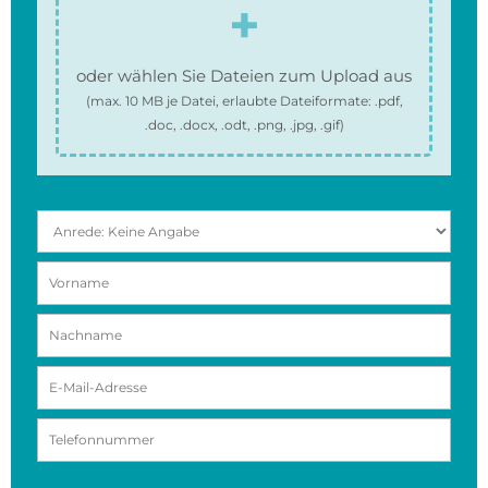
oder wählen Sie Dateien zum Upload aus
(max.
10 MB
je Datei, erlaubte Dateiformate:
.pdf,
.doc, .docx, .odt, .png, .jpg, .gif
)