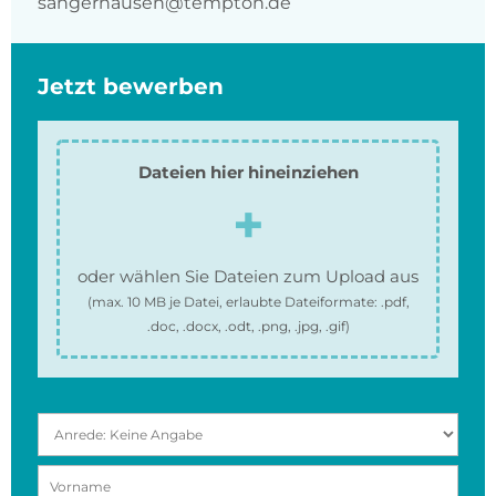
sangerhausen@tempton.de
Jetzt bewerben
Dateien hier hineinziehen
oder wählen Sie Dateien zum Upload aus
(max.
10 MB
je Datei, erlaubte Dateiformate:
.pdf,
.doc, .docx, .odt, .png, .jpg, .gif
)