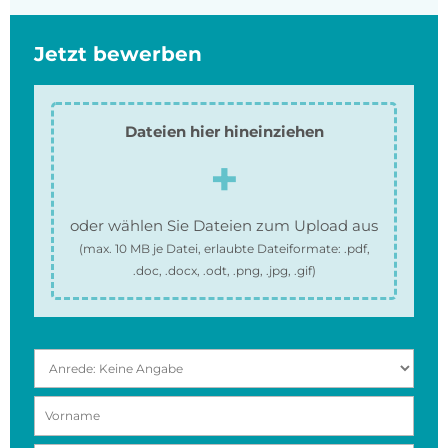
Jetzt bewerben
Dateien hier hineinziehen
oder wählen Sie Dateien zum Upload aus
(max.
10 MB
je Datei, erlaubte Dateiformate:
.pdf,
.doc, .docx, .odt, .png, .jpg, .gif
)