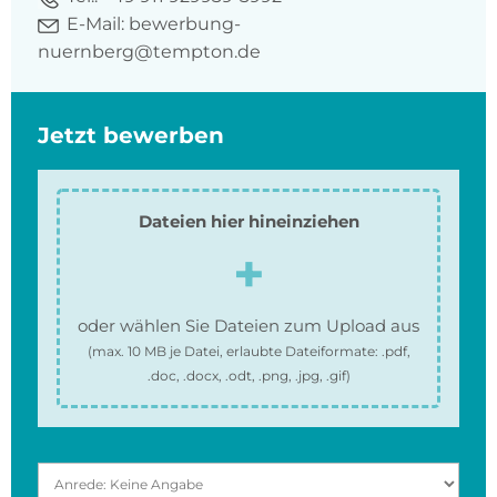
E-Mail:
bewerbung-
nuernberg@tempton.de
Jetzt bewerben
Dateien hier hineinziehen
oder wählen Sie Dateien zum Upload aus
(max.
10 MB
je Datei, erlaubte Dateiformate:
.pdf,
.doc, .docx, .odt, .png, .jpg, .gif
)