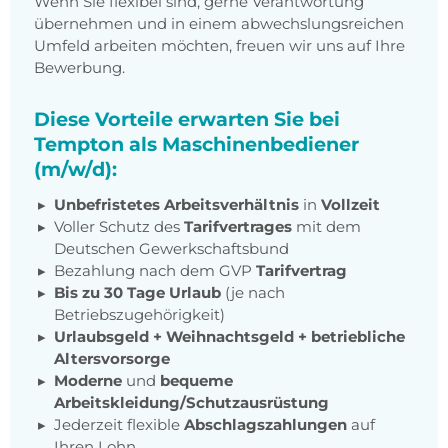
Wenn Sie flexibel sind, gerne Verantwortung
übernehmen und in einem abwechslungsreichen
Umfeld arbeiten möchten, freuen wir uns auf Ihre
Bewerbung.
Diese Vorteile erwarten Sie bei
Tempton als Maschinenbediener
(m/w/d):
Unbefristetes Arbeitsverhältnis
in
Vollzeit
Voller Schutz des
Tarifvertrages
mit dem
Deutschen Gewerkschaftsbund
Bezahlung nach dem GVP
Tarifvertrag
Bis zu 30 Tage Urlaub
(je nach
Betriebszugehörigkeit)
Urlaubsgeld + Weihnachtsgeld
+
betriebliche
Altersvorsorge
Moderne
und
bequeme
Arbeitskleidung/Schutzausrüstung
Jederzeit flexible
Abschlagszahlungen
auf
Ihren Lohn