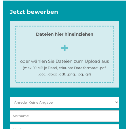
Jetzt bewerben
Dateien hier hineinziehen
oder wählen Sie Dateien zum Upload aus
(max.
10 MB
je Datei, erlaubte Dateiformate:
.pdf,
.doc, .docx, .odt, .png, .jpg, .gif
)