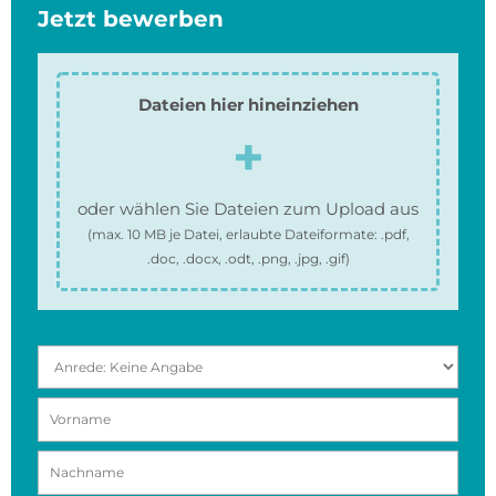
Jetzt bewerben
Dateien hier hineinziehen
oder wählen Sie Dateien zum Upload aus
(max.
10 MB
je Datei, erlaubte Dateiformate:
.pdf,
.doc, .docx, .odt, .png, .jpg, .gif
)