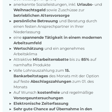
anerkannte Sozialleistungen, inkl.
Urlaubs-
und
Weihnachtsgeld
sowie Zuschüsse zur
betrieblichen Altersvorsorge
persönliche Betreuung
und Beratung durch
einen festen Ansprechpartner in Ihrer
Niederlassung
eine
spannende Tätigkeit in einem modernen
Arbeitsumfeld
Wertschätzung
und ein angenehmes
Arbeitsklima
Attraktive
Mitarbeiterrabatte
bis zu
85%
auf
namhafte Produkte
Volle Lohnauszahlung zum
15.
Bankarbeitstages
des Monats mit der Option
auf feste
Abschlagszahlungen
zum 01. des
Monats
Auf Wunsch
kostenfreie
und regelmäßige
Vorsorgeuntersuchungen
Elektronische Zeiterfassung
Sehr gute Chance auf Übernahme in den