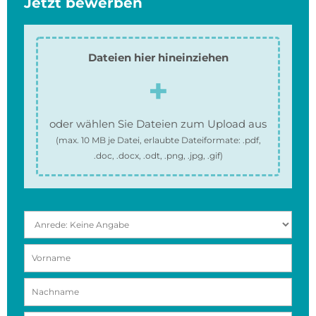
Jetzt bewerben
Dateien hier hineinziehen
oder wählen Sie Dateien zum Upload aus
(max.
10 MB
je Datei, erlaubte Dateiformate:
.pdf,
.doc, .docx, .odt, .png, .jpg, .gif
)