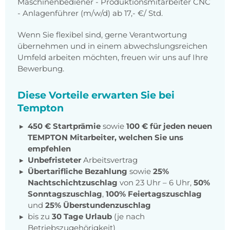
Maschinenbediener - Produktionsmitarbeiter CNC
- Anlagenführer (m/w/d) ab 17,- €/ Std.
Wenn Sie flexibel sind, gerne Verantwortung
übernehmen und in einem abwechslungsreichen
Umfeld arbeiten möchten, freuen wir uns auf Ihre
Bewerbung.
Diese Vorteile erwarten Sie bei
Tempton
450 € Startprämie
sowie
100 € für jeden neuen
TEMPTON Mitarbeiter, welchen Sie uns
empfehlen
Unbefristeter
Arbeitsvertrag
Übertarifliche Bezahlung
sowie
25%
Nachtschichtzuschlag
von 23 Uhr – 6 Uhr,
50%
Sonntagszuschlag
,
100% Feiertagszuschlag
und
25% Überstundenzuschlag
bis zu
30 Tage Urlaub
(je nach
Betriebszugehörigkeit)