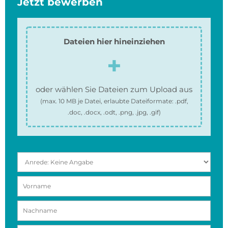
Jetzt bewerben
Dateien hier hineinziehen
oder wählen Sie Dateien zum Upload aus
(max.
10 MB
je Datei, erlaubte Dateiformate:
.pdf,
.doc, .docx, .odt, .png, .jpg, .gif
)