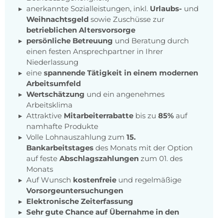
anerkannte Sozialleistungen, inkl.
Urlaubs-
und
Weihnachtsgeld
sowie Zuschüsse zur
betrieblichen Altersvorsorge
persönliche Betreuung
und Beratung durch
einen festen Ansprechpartner in Ihrer
Niederlassung
eine
spannende Tätigkeit in einem modernen
Arbeitsumfeld
Wertschätzung
und ein angenehmes
Arbeitsklima
Attraktive
Mitarbeiterrabatte
bis zu
85%
auf
namhafte Produkte
Volle Lohnauszahlung zum
15.
Bankarbeitstages
des Monats mit der Option
auf feste
Abschlagszahlungen
zum 01. des
Monats
Auf Wunsch
kostenfreie
und regelmäßige
Vorsorgeuntersuchungen
Elektronische Zeiterfassung
Sehr gute Chance auf Übernahme in den