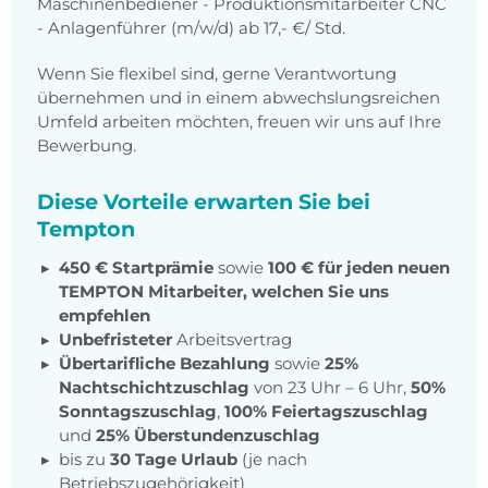
Maschinenbediener - Produktionsmitarbeiter CNC
- Anlagenführer (m/w/d) ab 17,- €/ Std.
Wenn Sie flexibel sind, gerne Verantwortung
übernehmen und in einem abwechslungsreichen
Umfeld arbeiten möchten, freuen wir uns auf Ihre
Bewerbung.
Diese Vorteile erwarten Sie bei
Tempton
450 € Startprämie
sowie
100 € für jeden neuen
TEMPTON Mitarbeiter, welchen Sie uns
empfehlen
Unbefristeter
Arbeitsvertrag
Übertarifliche Bezahlung
sowie
25%
Nachtschichtzuschlag
von 23 Uhr – 6 Uhr,
50%
Sonntagszuschlag
,
100% Feiertagszuschlag
und
25% Überstundenzuschlag
bis zu
30 Tage Urlaub
(je nach
Betriebszugehörigkeit)