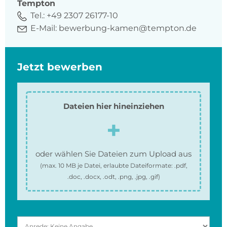
Tempton
Tel.:
+49 2307 26177-10
E-Mail:
bewerbung-kamen@tempton.de
Jetzt bewerben
Dateien hier hineinziehen
oder wählen Sie Dateien zum Upload aus
(max.
10 MB
je Datei, erlaubte Dateiformate:
.pdf,
.doc, .docx, .odt, .png, .jpg, .gif
)