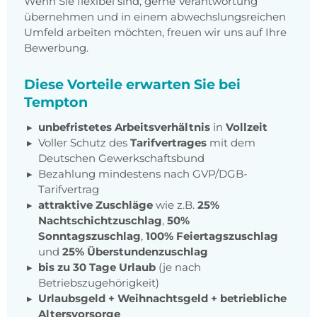
Wenn Sie flexibel sind, gerne Verantwortung
übernehmen und in einem abwechslungsreichen
Umfeld arbeiten möchten, freuen wir uns auf Ihre
Bewerbung.
Diese Vorteile erwarten Sie bei
Tempton
unbefristetes Arbeitsverhältnis
in
Vollzeit
Voller Schutz des
Tarifvertrages
mit dem
Deutschen Gewerkschaftsbund
Bezahlung mindestens nach GVP/DGB-
Tarifvertrag
attraktive Zuschläge
wie z.B.
25%
Nachtschichtzuschlag
,
50%
Sonntagszuschlag
,
100% Feiertagszuschlag
und
25% Überstundenzuschlag
bis zu 30 Tage Urlaub
(je nach
Betriebszugehörigkeit)
Urlaubsgeld + Weihnachtsgeld
+
betriebliche
Altersvorsorge