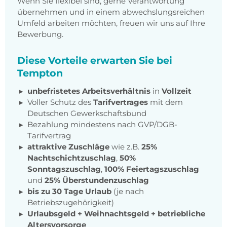
Wenn Sie flexibel sind, gerne Verantwortung
übernehmen und in einem abwechslungsreichen
Umfeld arbeiten möchten, freuen wir uns auf Ihre
Bewerbung.
Diese Vorteile erwarten Sie bei
Tempton
unbefristetes Arbeitsverhältnis
in
Vollzeit
Voller Schutz des
Tarifvertrages
mit dem
Deutschen Gewerkschaftsbund
Bezahlung mindestens nach GVP/DGB-
Tarifvertrag
attraktive Zuschläge
wie z.B.
25%
Nachtschichtzuschlag
,
50%
Sonntagszuschlag
,
100% Feiertagszuschlag
und
25% Überstundenzuschlag
bis zu 30 Tage Urlaub
(je nach
Betriebszugehörigkeit)
Urlaubsgeld + Weihnachtsgeld
+
betriebliche
Altersvorsorge