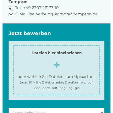
Tempton
Tel.:
+49 2307 26177-10
E-Mail:
bewerbung-kamen@tempton.de
Jetzt bewerben
Dateien hier hineinziehen
oder wählen Sie Dateien zum Upload aus
(max.
10 MB
je Datei, erlaubte Dateiformate:
.pdf,
.doc, .docx, .odt, .png, .jpg, .gif
)