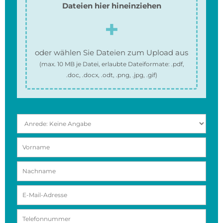
Dateien hier hineinziehen
oder wählen Sie Dateien zum Upload aus
(max.
10 MB
je Datei, erlaubte Dateiformate:
.pdf,
.doc, .docx, .odt, .png, .jpg, .gif
)