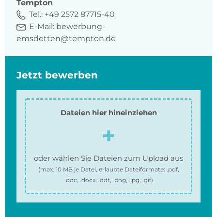
Tempton
Tel.:
+49 2572 87715-40
E-Mail:
bewerbung-
emsdetten@tempton.de
Jetzt bewerben
Dateien hier hineinziehen
oder wählen Sie Dateien zum Upload aus
(max.
10 MB
je Datei, erlaubte Dateiformate:
.pdf,
.doc, .docx, .odt, .png, .jpg, .gif
)