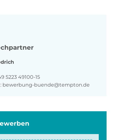
chpartner
drich
n
49 5223 49100-15
:
bewerbung-buende@tempton.de
bewerben