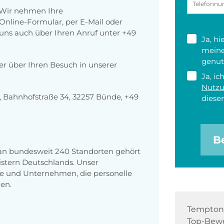
 Wir nehmen Ihre
nline-Formular, per E-Mail oder
r uns auch über Ihren Anruf unter +49
Ja, h
meine
genut
der über Ihren Besuch in unserer
Ja, ic
Nutz
 Bahnhofstraße 34, 32257 Bünde, +49
diesen
B
 an bundesweit 240 Standorten gehört
stern Deutschlands. Unser
e und Unternehmen, die personelle
en.
Tempton 
Top-Bewe