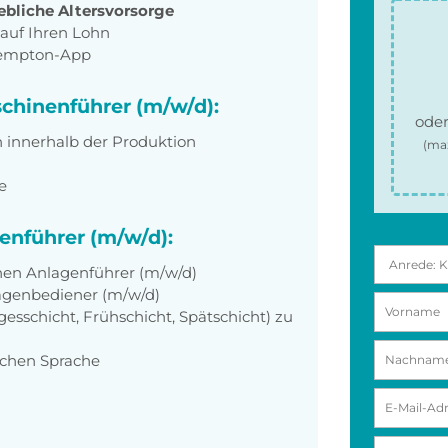
ebliche Altersvorsorge
auf Ihren Lohn
Tempton-App
schinenführer (m/w/d):
oder
innerhalb der Produktion
(ma
e
enführer (m/w/d):
nen Anlagenführer (m/w/d)
agenbediener (m/w/d)
gesschicht, Frühschicht, Spätschicht) zu
schen Sprache