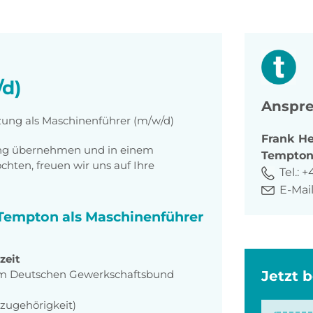
d)
Anspre
tzung als Maschinenführer (m/w/d)
Frank
He
tung übernehmen und in einem
Tempto
ten, freuen wir uns auf Ihre
Tel.:
+
E-Mail
i Tempton als Maschinenführer
zeit
m Deutschen Gewerkschaftsbund
Jetzt 
szugehörigkeit)