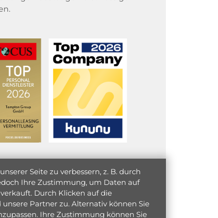
en.
serer Seite zu verbessern, z. B. durch
 jedoch Ihre Zustimmung, um Daten auf
verkauft. Durch Klicken auf die
unsere Partner zu. Alternativ können Sie
 anzupassen. Ihre Zustimmung können Sie
initiativ bewerben