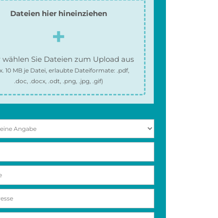
Dateien hier hineinziehen
 wählen Sie Dateien zum Upload aus
x.
10 MB
je Datei, erlaubte Dateiformate:
.pdf,
.doc, .docx, .odt, .png, .jpg, .gif
)