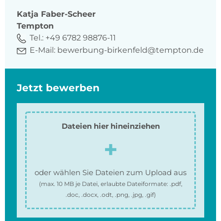
Katja
Faber-Scheer
Tempton
Tel.:
+49 6782 98876-11
E-Mail:
bewerbung-birkenfeld@tempton.de
Jetzt bewerben
Dateien hier hineinziehen
oder wählen Sie Dateien zum Upload aus
(max.
10 MB
je Datei, erlaubte Dateiformate:
.pdf,
.doc, .docx, .odt, .png, .jpg, .gif
)