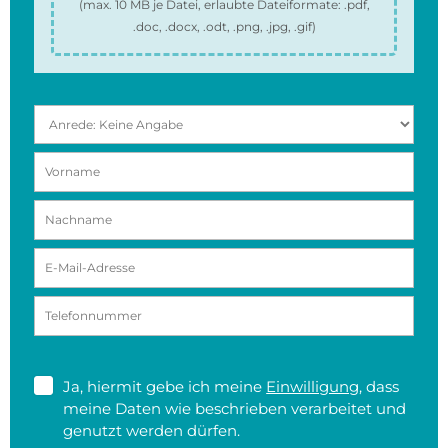
(max.
10 MB
je Datei, erlaubte Dateiformate:
.pdf,
.doc, .docx, .odt, .png, .jpg, .gif
)
Ja, hiermit gebe ich meine
Einwilligung
, dass
meine Daten wie beschrieben verarbeitet und
genutzt werden dürfen.