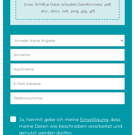
(max.
10 MB
je Datei, erlaubte Dateiformate:
.pdf,
.doc, .docx, .odt, .png, .jpg, .gif
)
Ja, hiermit gebe ich meine
Einwilligung
, dass
meine Daten wie beschrieben verarbeitet und
genutzt werden dürfen.