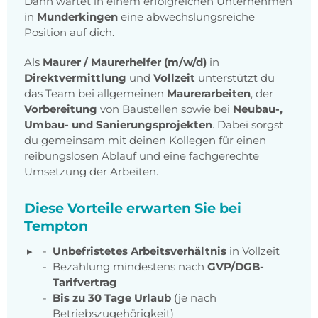
Dann wartet in einem erfolgreichen Unternehmen
in
Munderkingen
eine abwechslungsreiche
Position auf dich.
Als
Maurer / Maurerhelfer (m/w/d)
in
Direktvermittlung
und
Vollzeit
unterstützt du
das Team bei allgemeinen
Maurerarbeiten
, der
Vorbereitung
von Baustellen sowie bei
Neubau-,
Umbau- und Sanierungsprojekten
. Dabei sorgst
du gemeinsam mit deinen Kollegen für einen
reibungslosen Ablauf und eine fachgerechte
Umsetzung der Arbeiten.
Diese Vorteile erwarten Sie bei
Tempton
Unbefristetes Arbeitsverhältnis
in Vollzeit
Bezahlung mindestens nach
GVP/DGB-
Tarifvertrag
Bis zu 30 Tage Urlaub
(je nach
Betriebszugehörigkeit)