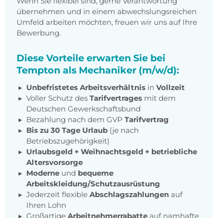
Wenn Sie flexibel sind, gerne Verantwortung
übernehmen und in einem abwechslungsreichen
Umfeld arbeiten möchten, freuen wir uns auf Ihre
Bewerbung.
Diese Vorteile erwarten Sie bei
Tempton als Mechaniker (m/w/d):
Unbefristetes Arbeitsverhältnis
in
Vollzeit
Voller Schutz des
Tarifvertrages
mit dem
Deutschen Gewerkschaftsbund
Bezahlung nach dem GVP
Tarifvertrag
Bis zu 30 Tage Urlaub
(je nach
Betriebszugehörigkeit)
Urlaubsgeld + Weihnachtsgeld
+
betriebliche
Altersvorsorge
Moderne
und
bequeme
Arbeitskleidung/Schutzausrüstung
Jederzeit flexible
Abschlagszahlungen
auf
Ihren Lohn
Großartige
Arbeitnehmerrabatte
auf namhafte