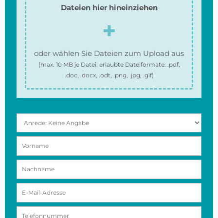
Dateien hier hineinziehen
oder wählen Sie Dateien zum Upload aus
(max.
10 MB
je Datei, erlaubte Dateiformate:
.pdf,
.doc, .docx, .odt, .png, .jpg, .gif
)