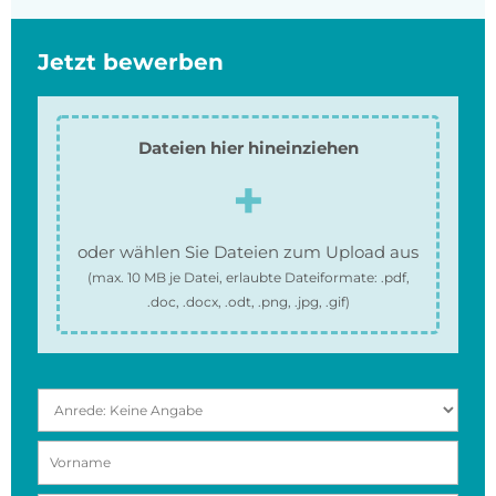
Jetzt bewerben
Dateien hier hineinziehen
oder wählen Sie Dateien zum Upload aus
(max.
10 MB
je Datei, erlaubte Dateiformate:
.pdf,
.doc, .docx, .odt, .png, .jpg, .gif
)