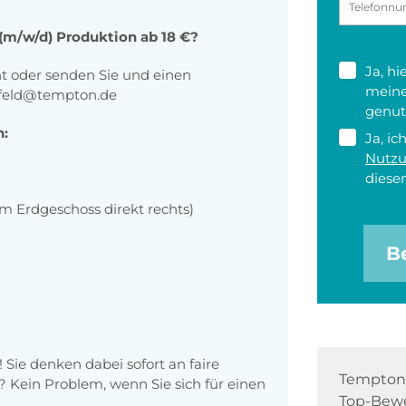
r (m/w/d) Produktion ab 18 €?
Ja, h
ht oder senden Sie und einen
meine
nfeld@tempton.de
genut
n:
Ja, ic
Nutz
diesen
m Erdgeschoss direkt rechts)
B
! Sie denken dabei sofort an faire
Tempton 
 Kein Problem, wenn Sie sich für einen
Top-Bewe