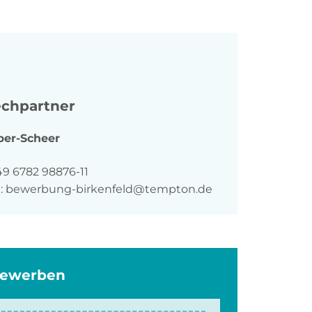
chpartner
ber-Scheer
n
49 6782 98876-11
:
bewerbung-birkenfeld@tempton.de
bewerben