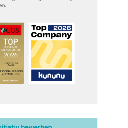
en.
initiativ bewerben