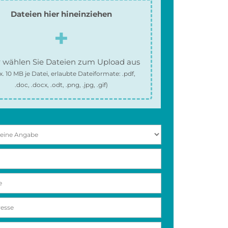
Dateien hier hineinziehen
 wählen Sie Dateien zum Upload aus
x.
10 MB
je Datei, erlaubte Dateiformate:
.pdf,
.doc, .docx, .odt, .png, .jpg, .gif
)