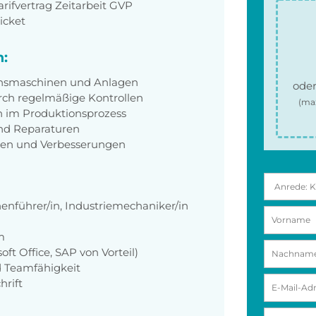
ifvertrag Zeitarbeit GVP
icket
h:
onsmaschinen und Anlagen
oder
urch regelmäßige Kontrollen
(ma
 im Produktionsprozess
nd Reparaturen
ngen und Verbesserungen
nenführer/in, Industriemechaniker/in
m
ft Office, SAP von Vorteil)
 Teamfähigkeit
hrift