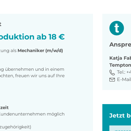
t
oduktion ab 18 €
Anspre
zung als
Mechaniker (m/w/d)
Katja
Fa
Tempto
tung übernehmen und in einem
Tel.:
+
ten, freuen wir uns auf Ihre
E-Mail
zeit
m Kundenunternehmen möglich
Jetzt 
zugehörigkeit)