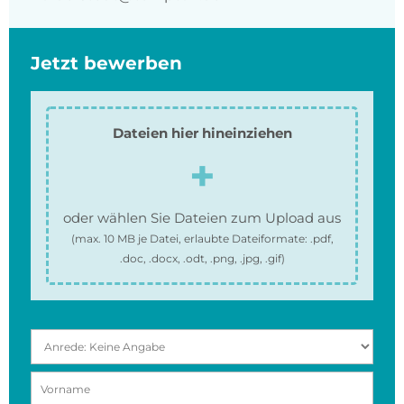
Jetzt bewerben
Dateien hier hineinziehen
oder wählen Sie Dateien zum Upload aus
(max.
10 MB
je Datei, erlaubte Dateiformate:
.pdf,
.doc, .docx, .odt, .png, .jpg, .gif
)