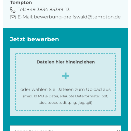
Tempton
Tel.:
+49 3834 85399-13
E-Mail:
bewerbung-greifswald@tempton.de
Jetzt bewerben
Dateien hier hineinziehen
oder wählen Sie Dateien zum Upload aus
(max.
10 MB
je Datei, erlaubte Dateiformate:
.pdf,
.doc, .docx, .odt, .png, .jpg, .gif
)