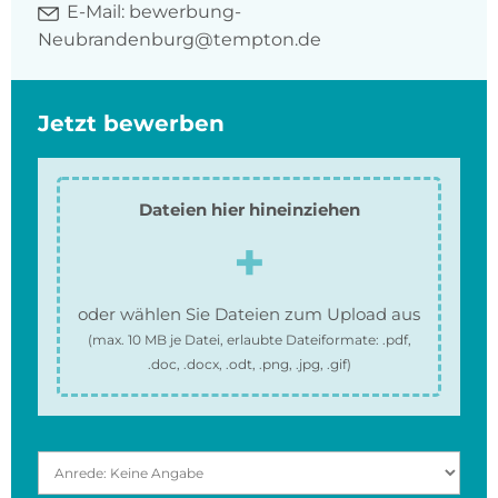
E-Mail:
bewerbung-
Neubrandenburg@tempton.de
Jetzt bewerben
Dateien hier hineinziehen
oder wählen Sie Dateien zum Upload aus
(max.
10 MB
je Datei, erlaubte Dateiformate:
.pdf,
.doc, .docx, .odt, .png, .jpg, .gif
)