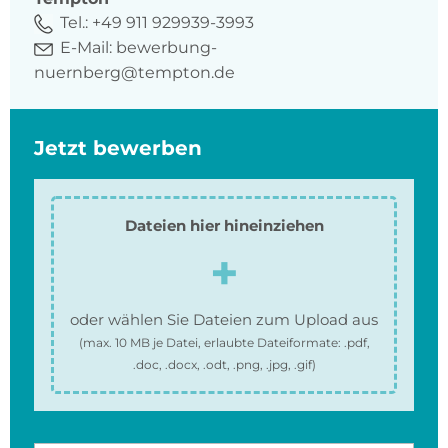
Tel.:
+49 911 929939-3993
E-Mail:
bewerbung-
nuernberg@tempton.de
Jetzt bewerben
Dateien hier hineinziehen
oder wählen Sie Dateien zum Upload aus
(max.
10 MB
je Datei, erlaubte Dateiformate:
.pdf,
.doc, .docx, .odt, .png, .jpg, .gif
)