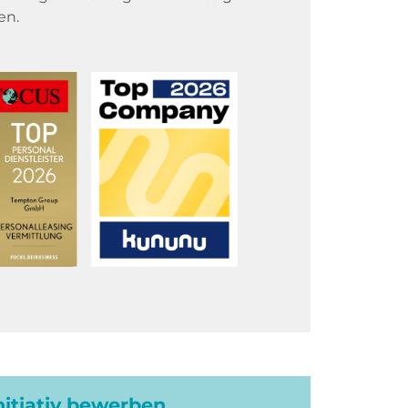
en.
initiativ bewerben