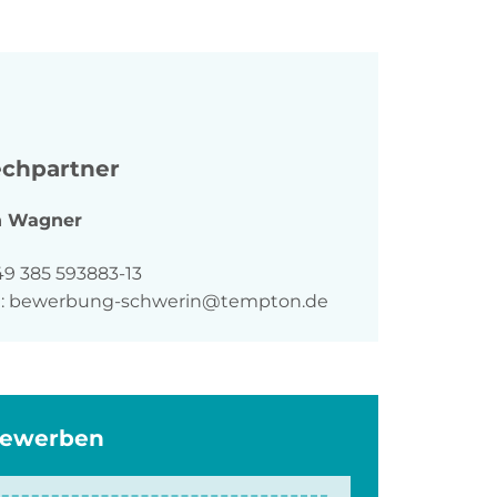
chpartner
n
Wagner
n
49 385 593883-13
:
bewerbung-schwerin@tempton.de
bewerben