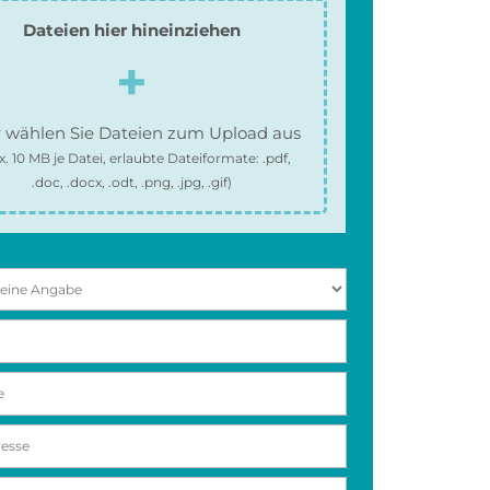
Dateien hier hineinziehen
 wählen Sie Dateien zum Upload aus
x.
10 MB
je Datei, erlaubte Dateiformate:
.pdf,
.doc, .docx, .odt, .png, .jpg, .gif
)