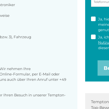
troniker
weise
Ja, h
meine
genut
bzw. 3), Fahrzeug
Ja, ic
Nutz
diesen
B
 Wir nehmen Ihre
nline-Formular, per E-Mail oder
r uns auch über Ihren Anruf unter +49
er Ihren Besuch in unserer Tempton-
Tempton 
Top-Bewe