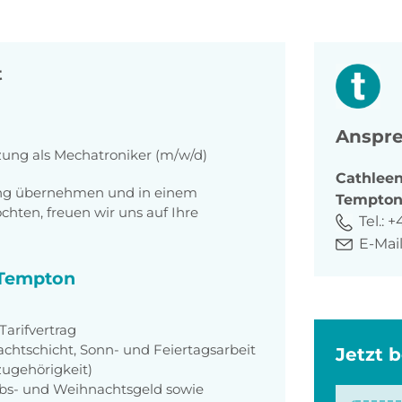
t
Anspre
zung als Mechatroniker (m/w/d)
Cathlee
tung übernehmen und in einem
Tempto
ten, freuen wir uns auf Ihre
Tel.:
+
E-Mail
i Tempton
arifvertrag
achtschicht, Sonn- und Feiertagsarbeit
Jetzt 
zugehörigkeit)
aubs- und Weihnachtsgeld sowie