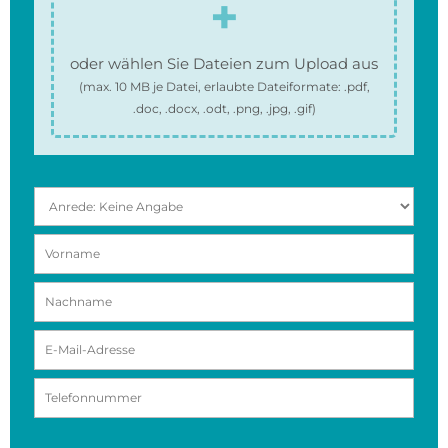
oder wählen Sie Dateien zum Upload aus
(max.
10 MB
je Datei, erlaubte Dateiformate:
.pdf,
.doc, .docx, .odt, .png, .jpg, .gif
)