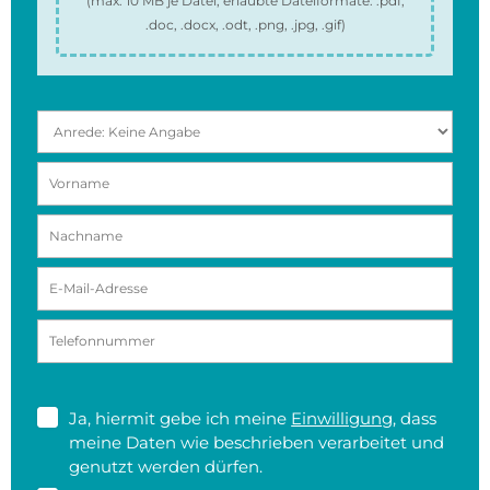
(max.
10 MB
je Datei, erlaubte Dateiformate:
.pdf,
.doc, .docx, .odt, .png, .jpg, .gif
)
Ja, hiermit gebe ich meine
Einwilligung
, dass
meine Daten wie beschrieben verarbeitet und
genutzt werden dürfen.