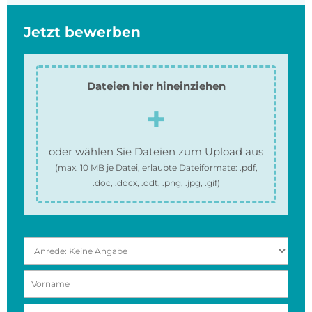
Jetzt bewerben
Dateien hier hineinziehen
oder wählen Sie Dateien zum Upload aus
(max.
10 MB
je Datei, erlaubte Dateiformate:
.pdf,
.doc, .docx, .odt, .png, .jpg, .gif
)