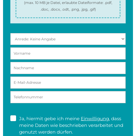
(max.
10 MB
je Datei, erlaubte Dateiformate:
.pdf,
.doc, .docx, .odt, .png, .jpg, .gif
)
Ja, hiermit gebe ich meine
Einwilligung
, dass
meine Daten wie beschrieben verarbeitet und
genutzt werden dürfen.