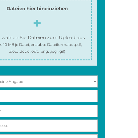
Dateien hier hineinziehen
 wählen Sie Dateien zum Upload aus
x.
10 MB
je Datei, erlaubte Dateiformate:
.pdf,
.doc, .docx, .odt, .png, .jpg, .gif
)