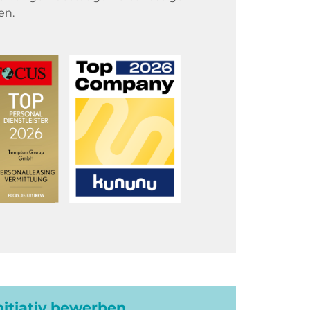
en.
initiativ bewerben