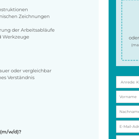
nstruktionen
hnischen Zeichnungen
ung der Arbeitsabläufe
nd Werkzeuge
oder
(ma
auer oder vergleichbar
es Verständnis
r (m/w/d)?