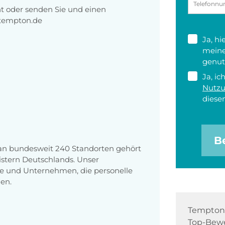
ht oder senden Sie und einen
@tempton.de
Ja, h
meine
genut
Ja, ic
Nutz
diesen
B
 an bundesweit 240 Standorten gehört
stern Deutschlands. Unser
e und Unternehmen, die personelle
en.
Tempton 
Top-Bewe