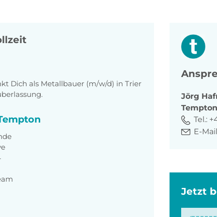
llzeit
Anspre
 Dich als Metallbauer (m/w/d) in Trier
überlassung.
Jörg
Haf
Tempto
i Tempton
Tel.:
+
E-Mail
unde
ve
4
Team
Jetzt 