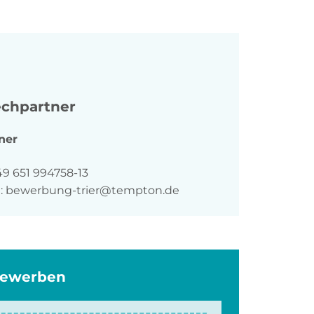
chpartner
ner
n
49 651 994758-13
:
bewerbung-trier@tempton.de
bewerben