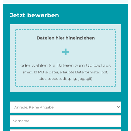
Jetzt bewerben
Dateien hier hineinziehen
oder wählen Sie Dateien zum Upload aus
(max.
10 MB
je Datei, erlaubte Dateiformate:
.pdf,
.doc, .docx, .odt, .png, .jpg, .gif
)