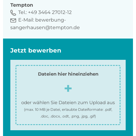
Tempton
Tel.:
+49 3464 27012-12
E-Mail:
bewerbung-
sangerhausen@tempton.de
Jetzt bewerben
Dateien hier hineinziehen
oder wählen Sie Dateien zum Upload aus
(max.
10 MB
je Datei, erlaubte Dateiformate:
.pdf,
.doc, .docx, .odt, .png, .jpg, .gif
)