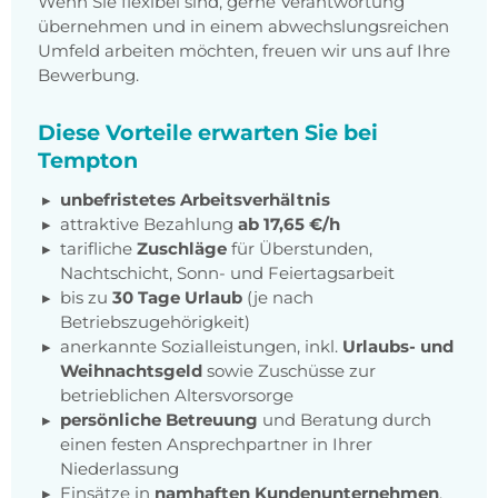
Wenn Sie flexibel sind, gerne Verantwortung
übernehmen und in einem abwechslungsreichen
Umfeld arbeiten möchten, freuen wir uns auf Ihre
Bewerbung.
Diese Vorteile erwarten Sie bei
Tempton
unbefristetes Arbeitsverhältnis
attraktive Bezahlung
ab 17,65 €/h
tarifliche
Zuschläge
für Überstunden,
Nachtschicht, Sonn- und Feiertagsarbeit
bis zu
30 Tage Urlaub
(je nach
Betriebszugehörigkeit)
anerkannte Sozialleistungen, inkl.
Urlaubs- und
Weihnachtsgeld
sowie Zuschüsse zur
betrieblichen Altersvorsorge
persönliche Betreuung
und Beratung durch
einen festen Ansprechpartner in Ihrer
Niederlassung
Einsätze in
namhaften Kundenunternehmen
,