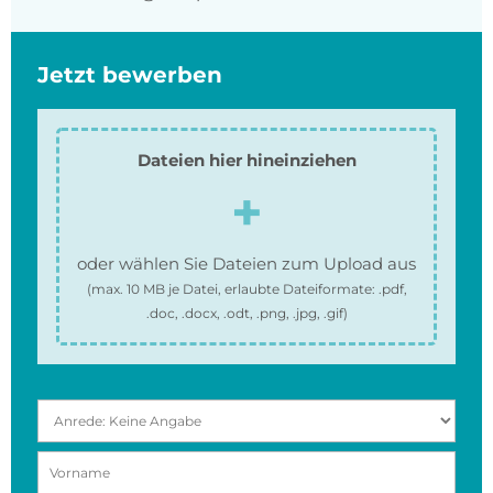
Jetzt bewerben
Dateien hier hineinziehen
oder wählen Sie Dateien zum Upload aus
(max.
10 MB
je Datei, erlaubte Dateiformate:
.pdf,
.doc, .docx, .odt, .png, .jpg, .gif
)